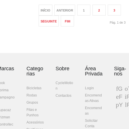
INÍCIO
ANTERIOR
1
2
3
SEGUINTE
FIM
Pág. 1 de 3
arcas
Catego
Sobre
Área
Siga-
rias
Privada
nos
ook
CycleMotio
G
Bicicletas
Login
n
orima
oo
w
Rodas
Encomend
Contactos
F
P
ampagno
gl
t
as Ativas
ac
n
Grupos
Y
e+
eb
e
Encomend
Fitas e
ou
upacaz
oo
e
as
Punhos
Tu
rizman
k
t
Solicitar
be
Acessórios
ontroltec
Conta