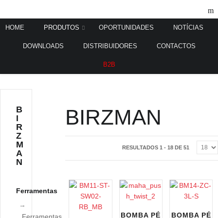
HOME
PRODUTOS
OPORTUNIDADES
NOTÍCIAS
DOWNLOADS
DISTRIBUIDORES
CONTACTOS
Home
Produtos
Birzman
/
/
B2B
B
BIRZMAN
I
R
Z
M
RESULTADOS 1 - 18 DE 51
A
N
Ferramentas
BOMBA PÉ
BOMBA PÉ
Ferramentas