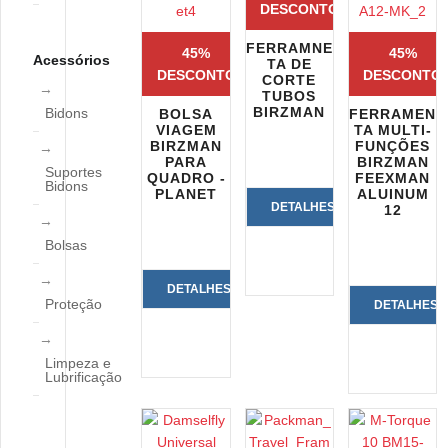
DESCONTO
FERRAMNE
45%
45%
Acessórios
TA DE
DESCONTO
DESCONTO
CORTE
TUBOS
BIRZMAN
Bidons
BOLSA
FERRAMEN
VIAGEM
TA MULTI-
BIRZMAN
FUNÇÕES
PARA
BIRZMAN
Suportes
QUADRO -
FEEXMAN
Bidons
PLANET
ALUINUM
DETALHES
12
Bolsas
DO
PRODUTO
DETALHES
Proteção
DETALHES
DO
DO
Limpeza e
PRODUTO
Lubrificação
PRODUTO