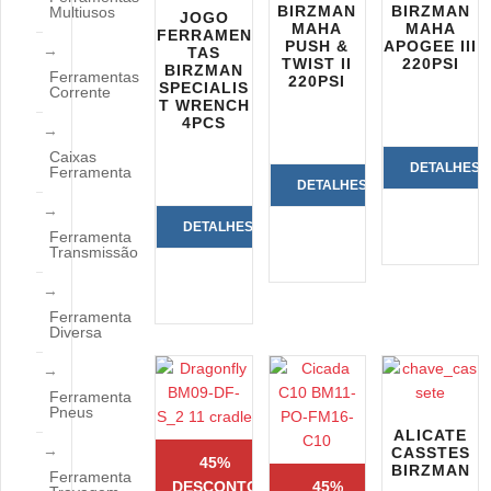
BIRZMAN
BIRZMAN
Multiusos
JOGO
MAHA
MAHA
FERRAMEN
PUSH &
APOGEE III
TAS
TWIST II
220PSI
BIRZMAN
Ferramentas
220PSI
SPECIALIS
Corrente
T WRENCH
4PCS
Caixas
DETALHES
Ferramenta
DETALHES
DO
DETALHES
DO
Ferramenta
Transmissão
PRODUTO
DO
PRODUTO
PRODUTO
Ferramenta
Diversa
Ferramenta
Pneus
ALICATE
CASSTES
45%
BIRZMAN
Ferramenta
DESCONTO
45%