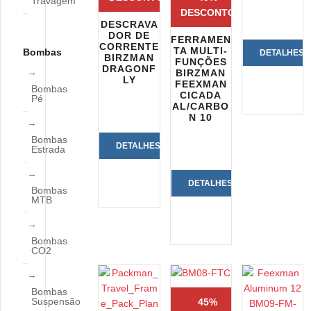
Travagem
DESCONTO
DESCRAVA
DOR DE
FERRAMEN
CORRENTE
TA MULTI-
Bombas
DETALHES
BIRZMAN
FUNÇÕES
DRAGONF
BIRZMAN
LY
DO
FEEXMAN
Bombas
CICADA
Pé
AL/CARBO
PRODUTO
N 10
Bombas
DETALHES
Estrada
DO
DETALHES
Bombas
MTB
PRODUTO
DO
PRODUTO
Bombas
CO2
Bombas
Suspensão
45%