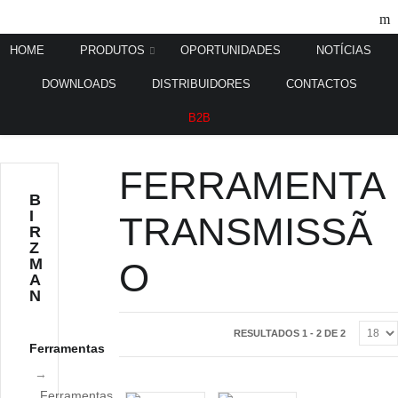
HOME
PRODUTOS
OPORTUNIDADES
NOTÍCIAS
DOWNLOADS
DISTRIBUIDORES
CONTACTOS
Home
Ferramentas
Ferramenta Transmissão
/
/
B2B
FERRAMENTA
B
I
TRANSMISSÃ
R
Z
M
O
A
N
RESULTADOS 1 - 2 DE 2
Ferramentas
Ferramentas