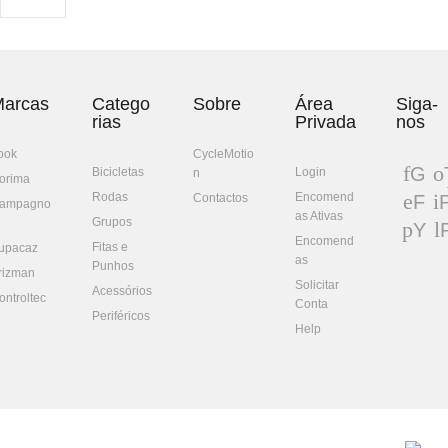
arcas
Catego
Sobre
Área
Siga-
rias
Privada
nos
ook
CycleMotio
G
Bicicletas
Login
n
orima
oo
w
Rodas
Encomend
Contactos
F
P
ampagno
gl
t
as Ativas
ac
n
Grupos
Y
e+
eb
e
Encomend
Fitas e
ou
upacaz
oo
e
as
Punhos
Tu
rizman
k
t
Solicitar
be
Acessórios
ontroltec
Conta
Periféricos
Help