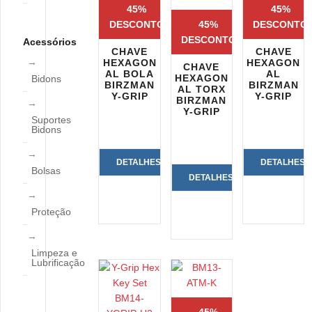
45%
45%
DESCONTO
45%
DESCONTO
DESCONTO
Acessórios
CHAVE
CHAVE
HEXAGON
HEXAGON
CHAVE
AL BOLA
AL
HEXAGON
Bidons
BIRZMAN
BIRZMAN
AL TORX
Y-GRIP
Y-GRIP
BIRZMAN
Y-GRIP
Suportes
Bidons
DETALHES
DETALHES
Bolsas
DETALHES
DO
DO
DO
Proteção
PRODUTO
PRODUTO
PRODUTO
Limpeza e
Lubrificação