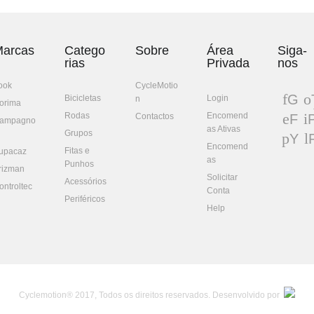
arcas
Catego
Sobre
Área
Siga-
rias
Privada
nos
ook
CycleMotio
G
Bicicletas
Login
n
orima
oo
w
Rodas
Encomend
Contactos
F
P
ampagno
gl
t
as Ativas
ac
n
Grupos
Y
e+
eb
e
Encomend
Fitas e
ou
upacaz
oo
e
as
Punhos
Tu
rizman
k
t
Solicitar
be
Acessórios
ontroltec
Conta
Periféricos
Help
Cyclemotion® 2017, Todos os direitos reservados. Desenvolvido por