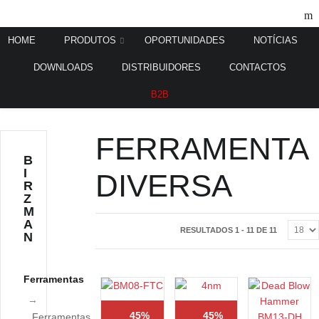
HOME
PRODUTOS
OPORTUNIDADES
NOTÍCIAS
DOWNLOADS
DISTRIBUIDORES
CONTACTOS
Home
Ferramentas
Ferramenta Diversa
/
/
B2B
FERRAMENTA
B
I
DIVERSA
R
Z
M
A
RESULTADOS 1 - 11 DE 11
N
Ferramentas
45%
45%
Ferramentas