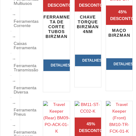
Multiusos
DESCONTO
DESCONTO
45%
FERRAMNE
CHAVE
DESCONTO
Ferramentas
TA DE
TORQUE
Corrente
CORTE
BIRZMAN
MAÇO
TUBOS
4NM
BIRZMAN
BIRZMAN
Caixas
Ferramenta
DETALHES
DETALHES
Ferramenta
DETALHES
Transmissão
DO
DO
DO
PRODUTO
Ferramenta
PRODUTO
PRODUTO
Diversa
Ferramenta
Pneus
45%
DESCONTO
Ferramenta