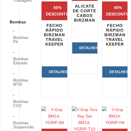
Travagem
ALICATE
45%
45%
DE CORTE
DESCONTO
DESCONTO
CABOS
BIRZMAN
Bombas
FECHO
FECHO
RÁPIDO
RÁPIDO
BIRZMAN
BIRZMAN
Bombas
TRAVEL
TRAVEL
Pé
KEEPER
KEEPER
DETALHES
Bombas
DO
Estrada
PRODUTO
DETALHES
DETALHES
Bombas
DO
DO
MTB
PRODUTO
PRODUTO
Bombas
CO2
Bombas
Suspensão