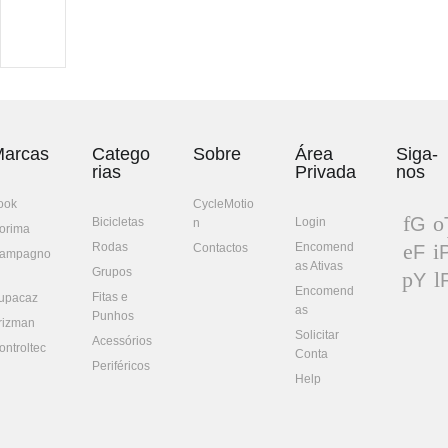
arcas
Catego
Sobre
Área
Siga-
rias
Privada
nos
ook
CycleMotio
G
Bicicletas
Login
n
orima
oo
w
Rodas
Encomend
Contactos
F
P
ampagno
gl
t
as Ativas
ac
n
Grupos
Y
e+
eb
e
Encomend
Fitas e
ou
upacaz
oo
e
as
Punhos
Tu
rizman
k
t
Solicitar
be
Acessórios
ontroltec
Conta
Periféricos
Help