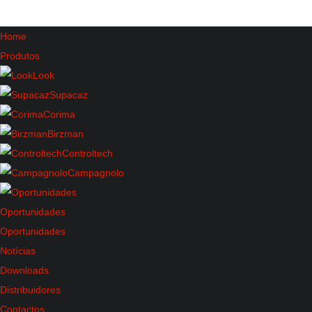
Home
Produtos
Home
Pedais
Pedais Montanha
/
/
Look
Supacaz
Corima
Birzman
MONTANHA
Controltech
L
O
Campagnolo
Resultados 19 - 34 de 34
O
K
Oportunidades
Oportunidades
Bicicletas
Estrada
Notícias
Downloads
Aero
Distribuidores
Contactos