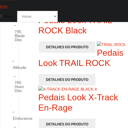
795
B2B
Blade
RS
Disc
Menu:
Pedais Look TRAIL
ROCK Black
795
Blade
Disc
DETALHES DO PRODUTO
Pedais
Look TRAIL ROCK
Altitude
DETALHES DO PRODUTO
785
Huez
Disc
Pedais Look X-Track
En-Rage
Endurance
DETALHES DO PRODUTO