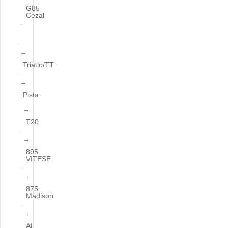
G85
Cezal
Triatlo/TT
Pista
T20
895
VITESE
875
Madison
AL