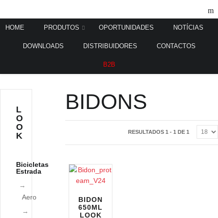
HOME
PRODUTOS
OPORTUNIDADES
NOTÍCIAS
DOWNLOADS
DISTRIBUIDORES
CONTACTOS
Home
Acessórios
Bidons
/
/
B2B
BIDONS
L
O
O
RESULTADOS 1 - 1 DE 1
K
Bicicletas
Estrada
Aero
BIDON
650ML
LOOK