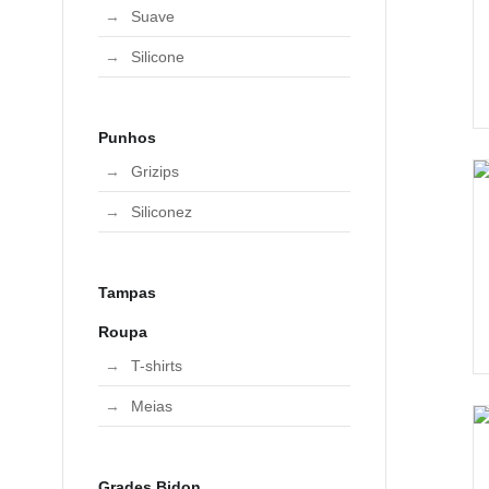
Suave
Silicone
Punhos
Grizips
Siliconez
Tampas
Roupa
T-shirts
Meias
Grades Bidon