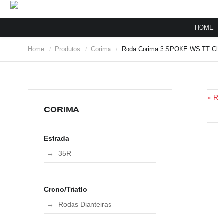
HOME
Home
Produtos
Corima
Roda Corima 3 SPOKE WS TT Cli
/
/
/
« 
CORIMA
Estrada
35R
Crono/Triatlo
Rodas Dianteiras