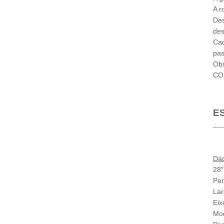
A r
Des
de
Cad
pas
Obs
COR
E
Da
28"
Per
Lar
Eix
Mo