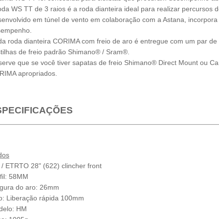
oda WS TT de 3 raios é a roda dianteira ideal para realizar percursos de 
envolvido em túnel de vento em colaboração com a Astana, incorpor
sempenho.
a roda dianteira CORIMA com freio de aro é entregue com um par de 
tilhas de freio padrão Shimano® / Sram®.
erve que se você tiver sapatas de freio Shimano® Direct Mount ou Cam
IMA apropriados.
SPECIFICAÇÕES
dos
 / ETRTO 28" (622) clincher front
fil: 58MM
gura do aro: 26mm
o: Liberação rápida 100mm
delo: HM