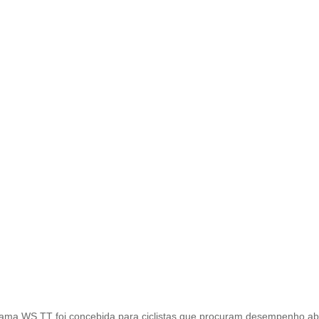
ama WS TT foi concebida para ciclistas que procuram desempenho ab