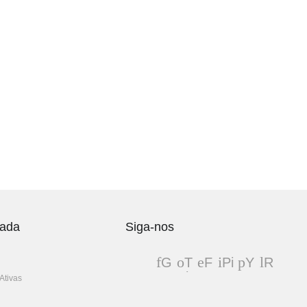
vada
Siga-nos
G
T
F
Pi
Y
R
oo
wit
ac
nt
ou
S
Ativas
gl
ter
eb
er
Tu
S
e+
oo
es
be