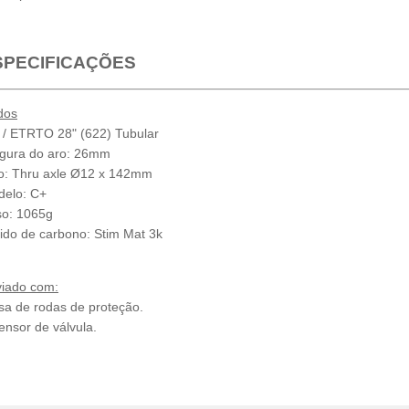
SPECIFICAÇÕES
dos
 / ETRTO 28" (622) Tubular
gura do aro: 26mm
o: Thru axle Ø12 x 142mm
elo: C+
o: 1065g
ido de carbono: Stim Mat 3k
iado com:
sa de rodas de proteção.
ensor de válvula.