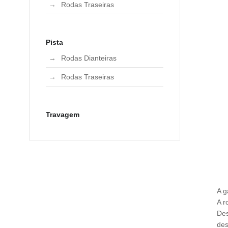
Rodas Traseiras
Pista
Rodas Dianteiras
Rodas Traseiras
Travagem
A g
A r
Des
de