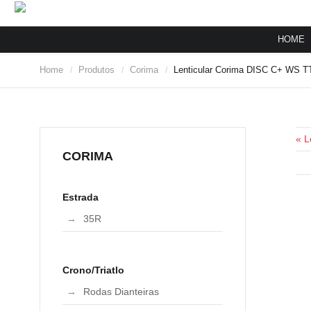
HOME
Home
Produtos
Corima
Lenticular Corima DISC C+ WS TT
/
/
/
« L
CORIMA
Estrada
35R
Crono/Triatlo
Rodas Dianteiras