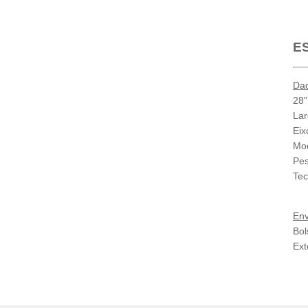
E
Da
28"
Lar
Eix
Mod
Pes
Tec
Env
Bol
Ext